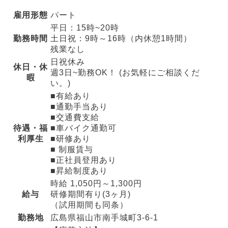
雇用形態
パート
平日：15時~20時
勤務時間
土日祝：9時～16時（内休憩1時間）
残業なし
日祝休み
休日・休
週3日~勤務OK！ (お気軽にご相談くだ
暇
い。)
■有給あり
■通勤手当あり
■交通費支給
待遇・福
■車バイク通勤可
利厚生
■研修あり
■ 制服賃与
■正社員登用あり
■昇給制度あり
時給 1,050円～1,300円
給与
研修期間有り(3ヶ月)
（試用期間も同条）
勤務地
広島県福山市南手城町3-6-1